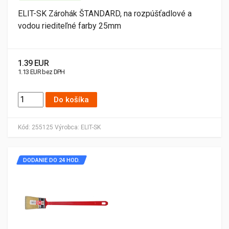
ELIT-SK Zárohák ŠTANDARD, na rozpúšťadlové a
vodou riediteľné farby 25mm
1.39 EUR
1.13 EUR bez DPH
Do košíka
Kód:
255125
Výrobca:
ELIT-SK
DODANIE DO 24 HOD.