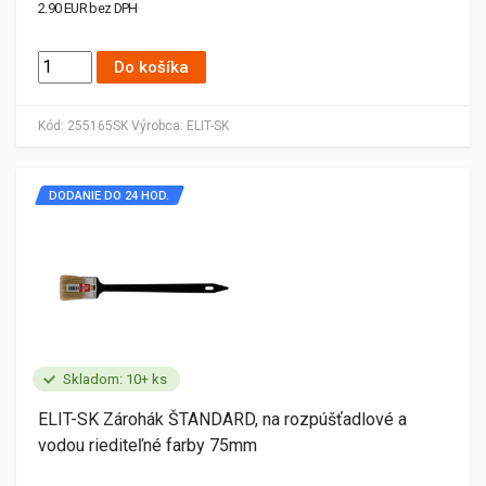
2.90 EUR bez DPH
Do košíka
Kód:
255165SK
Výrobca:
ELIT-SK
DODANIE DO 24 HOD.
Skladom: 10+ ks
ELIT-SK Zárohák ŠTANDARD, na rozpúšťadlové a
vodou riediteľné farby 75mm