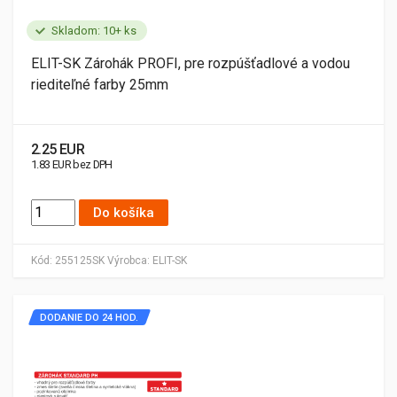
Skladom: 10+ ks
ELIT-SK Zárohák PROFI, pre rozpúšťadlové a vodou
riediteľné farby 25mm
2.25 EUR
1.83 EUR bez DPH
Do košíka
Kód:
255125SK
Výrobca:
ELIT-SK
DODANIE DO 24 HOD.