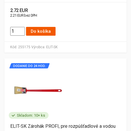
2.72 EUR
2.21 EUR bez DPH
Do košíka
Kód:
255175
Výrobca:
ELIT-SK
DODANIE DO 24 HOD.
Skladom: 10+ ks
ELIT-SK Zárohák PROFI, pre rozpúšťadlové a vodou