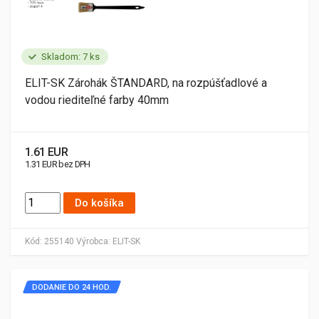
Skladom: 7 ks
ELIT-SK Zárohák ŠTANDARD, na rozpúšťadlové a
vodou riediteľné farby 40mm
1.61 EUR
1.31 EUR bez DPH
Do košíka
Kód:
255140
Výrobca:
ELIT-SK
DODANIE DO 24 HOD.