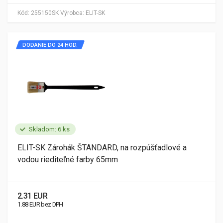
Kód:
255150SK
Výrobca:
ELIT-SK
DODANIE DO 24 HOD.
Skladom: 6 ks
ELIT-SK Zárohák ŠTANDARD, na rozpúšťadlové a
vodou riediteľné farby 65mm
2.31 EUR
1.88 EUR bez DPH