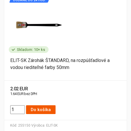
DODANIE DO 24 HOD.
Skladom: 10+ ks
ELIT-SK Zárohák ŠTANDARD, na rozpúšťadlové a
vodou riediteľné farby 50mm
2.02 EUR
1.64 EUR bez DPH
Do košíka
Kód:
255150
Výrobca:
ELIT-SK