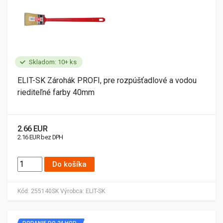
Skladom: 10+ ks
ELIT-SK Zárohák PROFI, pre rozpúšťadlové a vodou
riediteľné farby 40mm
2.66 EUR
2.16 EUR bez DPH
Do košíka
Kód:
255140SK
Výrobca:
ELIT-SK