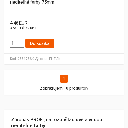
riediteľné farby 75mm
4.46 EUR
3.63 EUR bez DPH
Do košíka
Kód:
255175SK
Výrobca:
ELIT-SK
1
Zobrazujem 10 produktov
Zárohák PROFI, na rozpúšťadlové a vodou
riediteľné farby