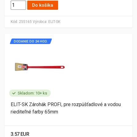
Do košíka
Kód:
255165
Výrobca:
ELIT-SK
DODANIE DO 24 HOD.
Skladom: 10+ ks
ELIT-SK Zárohák PROFI, pre rozpúšťadlové a vodou
riediteľné farby 65mm
3.57 EUR