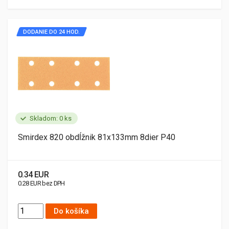
DODANIE DO 24 HOD.
Skladom: 0 ks
Smirdex 820 obdĺžnik 81x133mm 8dier P40
0.34 EUR
0.28 EUR bez DPH
Do košíka