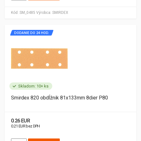
Kód:
SM_0485
Výrobca:
SMIRDEX
DODANIE DO 24 HOD.
Skladom: 10+ ks
Smirdex 820 obdĺžnik 81x133mm 8dier P80
0.26 EUR
0.21 EUR bez DPH