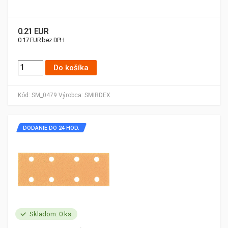
0.21 EUR
0.17 EUR bez DPH
Do košíka
Kód:
SM_0479
Výrobca:
SMIRDEX
DODANIE DO 24 HOD.
Skladom: 0 ks