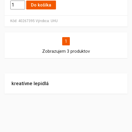
Do košíka
Kód:
40267395
Výrobca:
UHU
1
Zobrazujem 3 produktov
kreatívne lepidlá