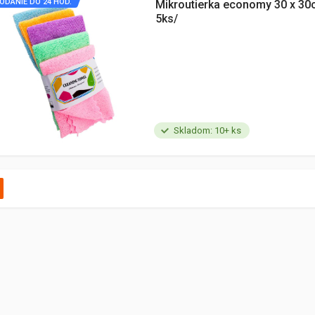
ODANIE DO 24 HOD.
Mikroutierka economy 30 x 30
5ks/
Skladom: 10+ ks