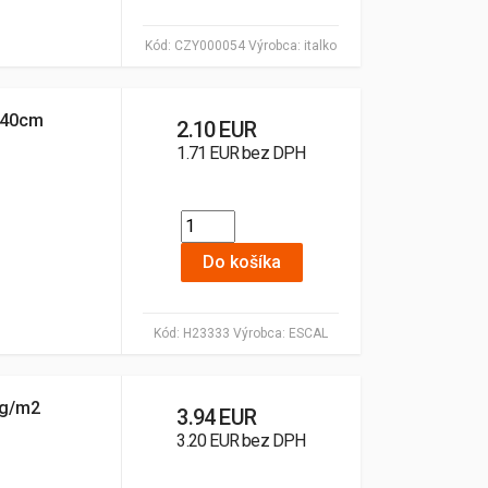
Kód:
CZY000054
Výrobca:
italko
 40cm
2.10 EUR
1.71 EUR bez DPH
Do košíka
Kód:
H23333
Výrobca:
ESCAL
0g/m2
3.94 EUR
3.20 EUR bez DPH