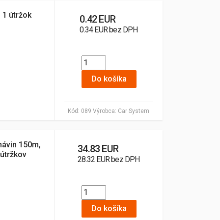
 1 útržok
0.42 EUR
0.34 EUR bez DPH
Do košíka
Kód:
089
Výrobca:
Car System
návin 150m,
34.83 EUR
útržkov
28.32 EUR bez DPH
Do košíka