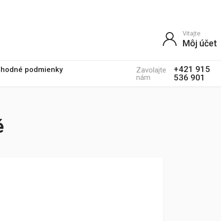
Vitajte
Môj účet
+421 915
hodné podmienky
Zavolajte
536 901
nám
é