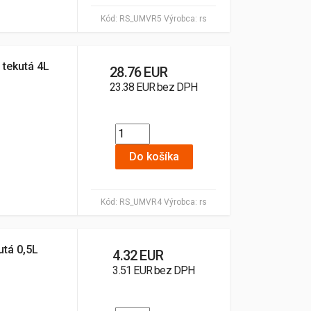
Kód:
RS_UMVR5
Výrobca:
rs
 tekutá 4L
28.76 EUR
23.38 EUR bez DPH
Do košíka
Kód:
RS_UMVR4
Výrobca:
rs
utá 0,5L
4.32 EUR
3.51 EUR bez DPH