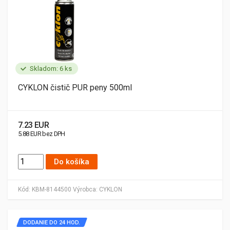
Skladom: 6 ks
CYKLON čistič PUR peny 500ml
7.23 EUR
5.88 EUR bez DPH
Do košíka
Kód:
KBM-8144500
Výrobca:
CYKLON
DODANIE DO 24 HOD.