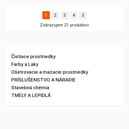
1
2
3
4
5
Zobrazujem 21 produktov
Čistiace prostriedky
Farby a Laky
Ošetrovacie a mazacie prostriedky
PRÍSLUŠENSTVO A NÁRADIE
Stavebná chémia
TMELY A LEPIDLÁ