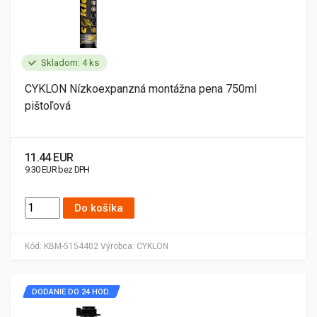
Skladom: 4 ks
CYKLON Nízkoexpanzná montážna pena 750ml
pištoľová
11.44 EUR
9.30 EUR bez DPH
Do košíka
Kód:
KBM-5154402
Výrobca:
CYKLON
DODANIE DO 24 HOD.