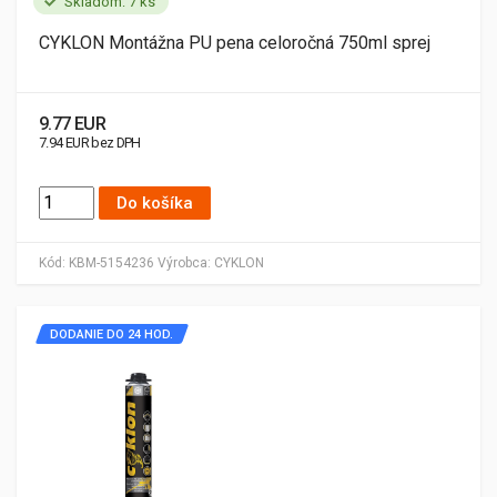
Skladom: 7 ks
CYKLON Montážna PU pena celoročná 750ml sprej
9.77 EUR
7.94 EUR bez DPH
Do košíka
Kód:
KBM-5154236
Výrobca:
CYKLON
DODANIE DO 24 HOD.