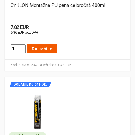
CYKLON Montážna PU pena celoročná 400ml
7.82 EUR
6.36 EUR bez DPH
Do košíka
Kód:
KBM-5154234
Výrobca:
CYKLON
DODANIE DO 24 HOD.