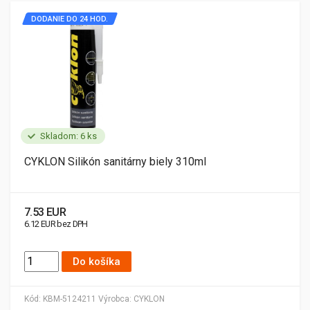
DODANIE DO 24 HOD.
Skladom: 6 ks
CYKLON Silikón sanitárny biely 310ml
7.53 EUR
6.12 EUR bez DPH
Do košíka
Kód:
KBM-5124211
Výrobca:
CYKLON