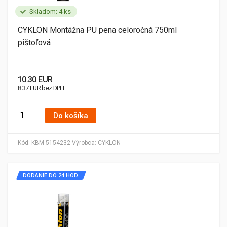
Skladom: 4 ks
CYKLON Montážna PU pena celoročná 750ml
pištoľová
10.30 EUR
8.37 EUR bez DPH
Do košíka
Kód:
KBM-5154232
Výrobca:
CYKLON
DODANIE DO 24 HOD.