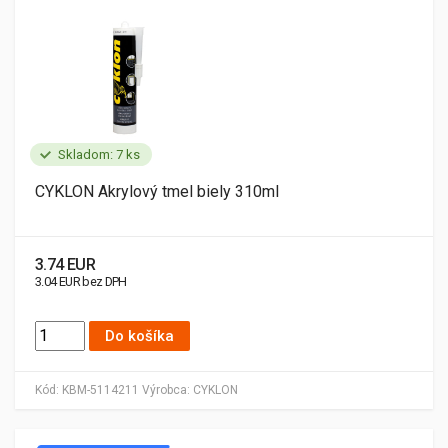
Skladom: 7 ks
CYKLON Akrylový tmel biely 310ml
3.74 EUR
3.04 EUR bez DPH
Do košíka
Kód:
KBM-5114211
Výrobca:
CYKLON