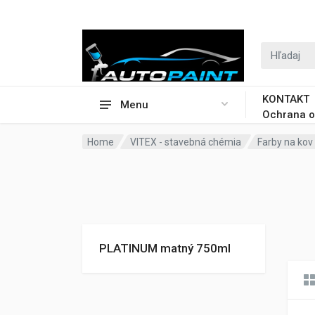
KONTAKT
Menu
Ochrana o
Home
VITEX - stavebná chémia
Farby na kov
PLATINUM matný 750ml