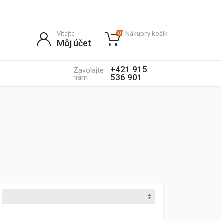
Vitajte
Nákupný košík
0
Môj účet
+421 915
Zavolajte
536 901
nám