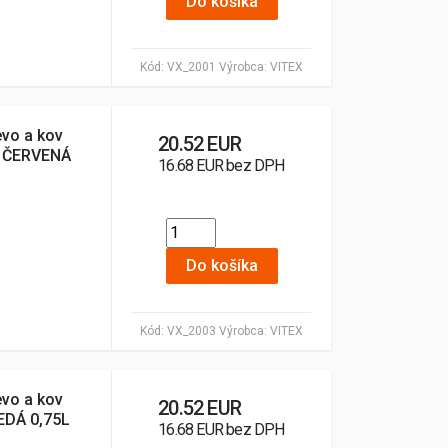
Do košíka
Kód:
VX_2001
Výrobca:
VITEX
evo a kov
20.52 EUR
 ČERVENÁ
16.68 EUR bez DPH
Do košíka
Kód:
VX_2003
Výrobca:
VITEX
evo a kov
20.52 EUR
DÁ 0,75L
16.68 EUR bez DPH