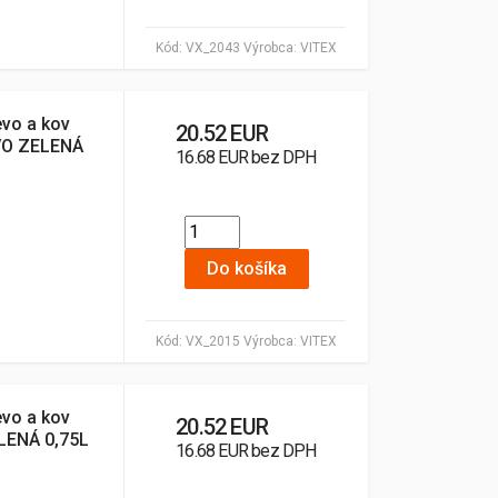
Kód:
VX_2043
Výrobca:
VITEX
evo a kov
20.52 EUR
O ZELENÁ
16.68 EUR bez DPH
Do košíka
Kód:
VX_2015
Výrobca:
VITEX
evo a kov
20.52 EUR
LENÁ 0,75L
16.68 EUR bez DPH