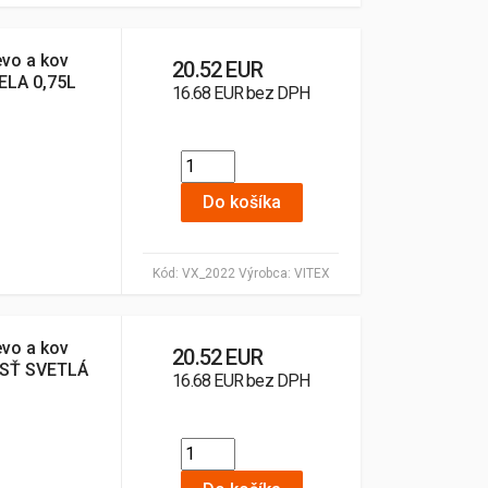
evo a kov
20.52 EUR
ELA 0,75L
16.68 EUR bez DPH
Do košíka
Kód:
VX_2022
Výrobca:
VITEX
evo a kov
20.52 EUR
SŤ SVETLÁ
16.68 EUR bez DPH