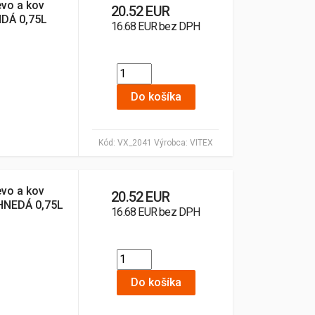
evo a kov
20.52 EUR
DÁ 0,75L
16.68 EUR bez DPH
Do košíka
Kód:
VX_2041
Výrobca:
VITEX
evo a kov
20.52 EUR
HNEDÁ 0,75L
16.68 EUR bez DPH
Do košíka