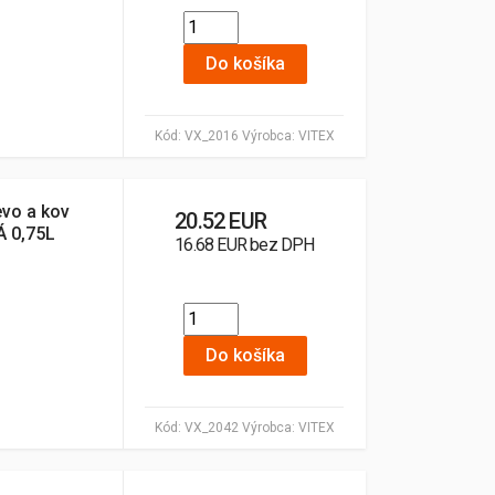
Do košíka
Kód:
VX_2016
Výrobca:
VITEX
evo a kov
20.52 EUR
 0,75L
16.68 EUR bez DPH
Do košíka
Kód:
VX_2042
Výrobca:
VITEX