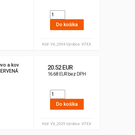
Do košíka
Kód:
VX_2004
Výrobca:
VITEX
evo a kov
20.52 EUR
ČERVENÁ
16.68 EUR bez DPH
Do košíka
Kód:
VX_2029
Výrobca:
VITEX