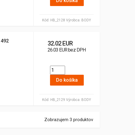
Do košíka
Kód:
HB_2128
Výrobca:
BODY
 492
32.02 EUR
26.03 EUR bez DPH
Do košíka
Kód:
HB_2129
Výrobca:
BODY
Zobrazujem 3 produktov