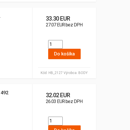
2
33.30 EUR
27.07 EUR bez DPH
Do košíka
Kód:
HB_2127
Výrobca:
BODY
 492
32.02 EUR
26.03 EUR bez DPH