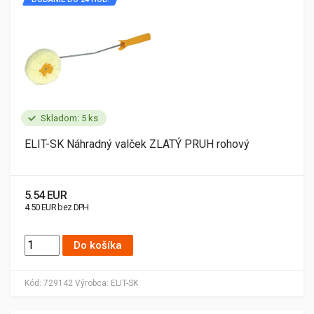
Skladom: 5 ks
ELIT-SK Náhradný valček ZLATÝ PRUH rohový
5.54 EUR
4.50 EUR bez DPH
Do košíka
Kód:
729142
Výrobca:
ELIT-SK