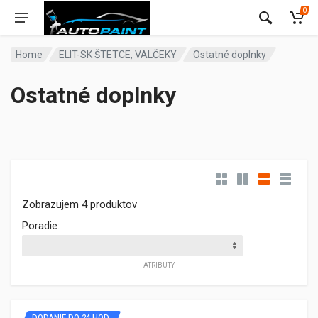
0
Home
ELIT-SK ŠTETCE, VALČEKY
Ostatné doplnky
Ostatné doplnky
Zobrazujem 4 produktov
Poradie:
ATRIBÚTY
DODANIE DO 24 HOD.